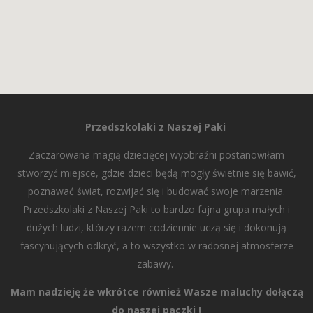
Przedszkolaki z Naszej Paki
Zaczarowana magią dziecięcej wyobraźni postanowiłam
stworzyć miejsce, gdzie dzieci będą mogły świetnie się bawić,
poznawać świat, rozwijać się i budować swoje marzenia.
Przedszkolaki z Naszej Paki to bardzo fajna grupa małych i
dużych ludzi, którzy razem codziennie uczą się i dokonują
fascynujących odkryć, a to wszystko w radosnej atmosferze
zabawy.
Mam nadzieję że wkrótce również Wasze maluchy dołączą
do naszej paczki !