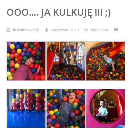
OOO…. JA KULKUJĘ !!! ;)
30 kwietnia 2021
Wyłączone
Małgorzata Molis