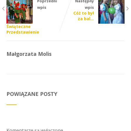
Poprzedni
Następny
wpis
wpis
Cóż to był
za bal…
Świąteczne
Przedstawienie
Małgorzata Molis
POWIĄZANE POSTY
Komentarze są wyłączone