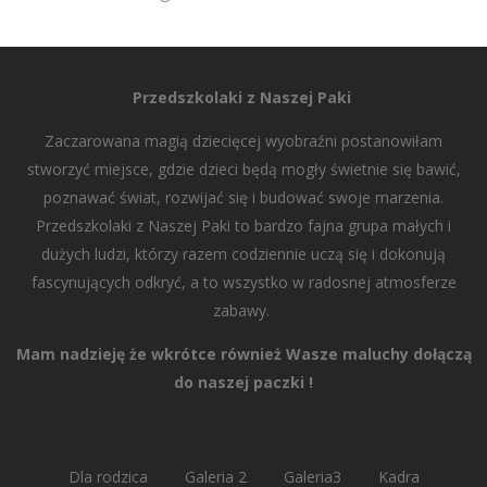
Przedszkolaki z Naszej Paki
Zaczarowana magią dziecięcej wyobraźni postanowiłam
stworzyć miejsce, gdzie dzieci będą mogły świetnie się bawić,
poznawać świat, rozwijać się i budować swoje marzenia.
Przedszkolaki z Naszej Paki to bardzo fajna grupa małych i
dużych ludzi, którzy razem codziennie uczą się i dokonują
fascynujących odkryć, a to wszystko w radosnej atmosferze
zabawy.
Mam nadzieję że wkrótce również Wasze maluchy dołączą
do naszej paczki !
Dla rodzica
Galeria 2
Galeria3
Kadra