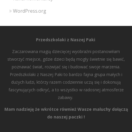
WordPress.org
Przedszkolaki z Naszej Paki
Zaczarowana magią dziecięcej wyobraźni postanowiłam
stworzyć miejsce, gdzie dzieci będą mogły świetnie się bawić,
poznawać świat, rozwijać się i budować swoje marzenia.
Przedszkolaki z Naszej Paki to bardzo fajna grupa małych i
dużych ludzi, którzy razem codziennie uczą się i dokonują
fascynujących odkryć, a to wszystko w radosnej atmosferze
zabawy.
Mam nadzieję że wkrótce również Wasze maluchy dołączą
do naszej paczki !