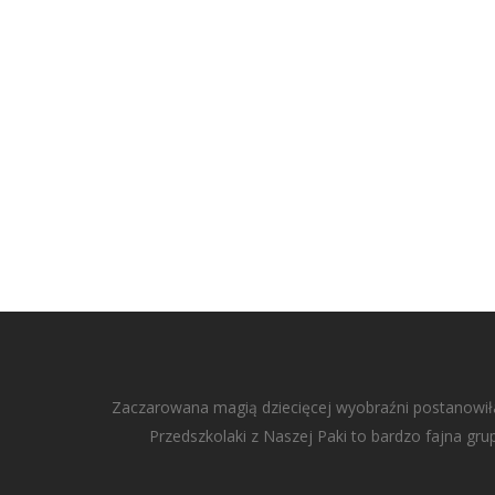
Zaczarowana magią dziecięcej wyobraźni postanowiłam
Przedszkolaki z Naszej Paki to bardzo fajna gru