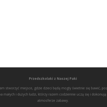
Przedszkolaki z Naszej Paki
 stworzyć miejsce, gdzie dzieci będą mogły świetnie się bawić, po
pa małych i dużych ludzi, którzy razem codziennie uczą się i dokonuj
atmosferze zabawy.