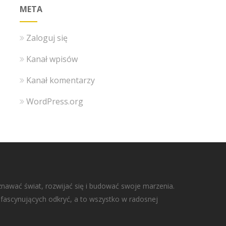
META
Zaloguj się
Kanał wpisów
Kanał komentarzy
WordPress.org
znawać świat, rozwijać się i budować swoje marzenia.
ą fascynujących odkryć, a to wszystko w radosnej