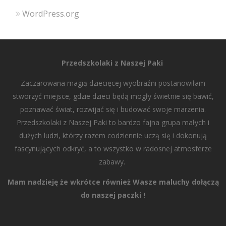
WordPress.org
Przedszkolaki z Naszej Paki
Zaczarowana magią dziecięcej wyobraźni postanowiłam
stworzyć miejsce, gdzie dzieci będą mogły świetnie się bawić,
poznawać świat, rozwijać się i budować swoje marzenia.
Przedszkolaki z Naszej Paki to bardzo fajna grupa małych i
dużych ludzi, którzy razem codziennie uczą się i dokonują
fascynujących odkryć, a to wszystko w radosnej atmosferze
zabawy.
Mam nadzieję że wkrótce również Wasze maluchy dołączą
do naszej paczki !